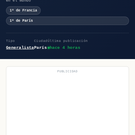
en el mundo
1º de Francia
1º de París
Tipo
Ciudad
Última publicación
Generalista
París
hace 4 horas
PUBLICIDAD