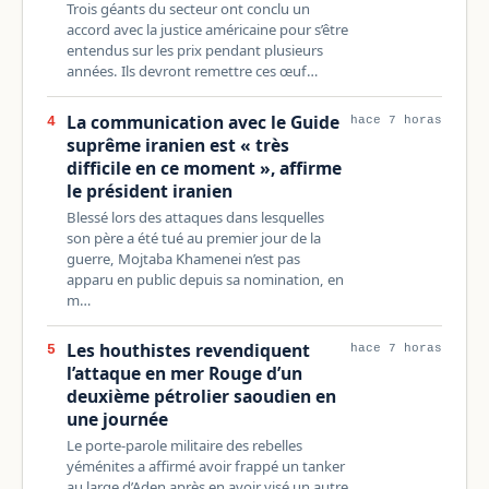
Trois géants du secteur ont conclu un
accord avec la justice américaine pour s’être
entendus sur les prix pendant plusieurs
années. Ils devront remettre ces œuf…
La communication avec le Guide
4
hace 7 horas
suprême iranien est « très
difficile en ce moment », affirme
le président iranien
Blessé lors des attaques dans lesquelles
son père a été tué au premier jour de la
guerre, Mojtaba Khamenei n’est pas
apparu en public depuis sa nomination, en
m…
Les houthistes revendiquent
5
hace 7 horas
l’attaque en mer Rouge d’un
deuxième pétrolier saoudien en
une journée
Le porte-parole militaire des rebelles
yéménites a affirmé avoir frappé un tanker
au large d’Aden après en avoir visé un autre