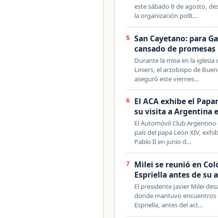
este sábado 8 de agosto, des
la organización polít…
San Cayetano: para Ga
5
cansado de promesas
Durante la misa en la iglesia
Liniers, el arzobispo de Buen
aseguró este viernes…
El ACA exhibe el Papa
6
su visita a Argentina 
El Automóvil Club Argentino (
país del papa León XIV, exhib
Pablo II en junio d…
Milei se reunió en Co
7
Espriella antes de su 
El presidente Javier Milei d
donde mantuvo encuentros co
Espriella, antes del act…