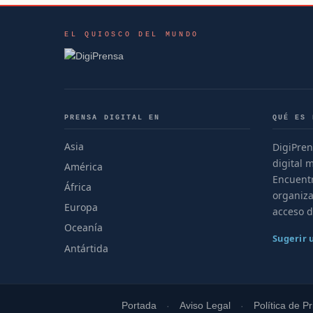
EL QUIOSCO DEL MUNDO
PRENSA DIGITAL EN
QUÉ ES 
Asia
DigiPren
digital 
América
Encuentr
África
organiza
Europa
acceso d
Oceanía
Sugerir
Antártida
Portada
Aviso Legal
Política de P