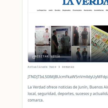
VISITAR SITIO
Actualizada hace 3 semanas
JTNDJTIxLS0lMjBUcmFkaW5nVmlldyUyMFd
La Verdad ofrece noticias de Junín, Buenos Air
local, seguridad, deportes, sucesos y actuali
comarca.