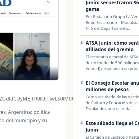
Junín: secuestraron $6
gama
Por Redacción Grupo La Verd
Robo Esclarecido – Modalidad
N°6 del Departamento…
ATSA Junín: cómo será
2
afiliados del gremio
El secretario general de ATSA
de un fondo de 500 millones
Verdad) destinado a un pr
El Consejo Escolar an
3
millones de pesos
Como resultado de las gestio
pZGdldCUyMEJFR0lOJTIwLS0lM0UlMEElM0NkaXYlMjBjbGF
de Cultura y Educación de la
Escolar de nuestra ciuda…
es, Argentina: política
dad del municipio y su
Este sábado llega el 
4
Junín
El Camión de Lácteos y Pastas