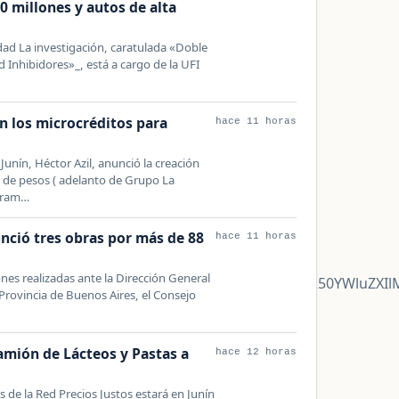
0 millones y autos de alta
ad La investigación, caratulada «Doble
 Inhibidores»_, está a cargo de la UFI
n los microcréditos para
hace 11 horas
 Junín, Héctor Azil, anunció la creación
 de pesos ( adelanto de Grupo La
ogram…
unció tres obras por más de 88
hace 11 horas
nes realizadas ante la Dirección General
zcyUzRCUyMnRyYWRpbmd2aWV3LXdpZGdldC1jb250YWluZXI
 Provincia de Buenos Aires, el Consejo
Camión de Lácteos y Pastas a
hace 12 horas
 de la Red Precios Justos estará en Junín