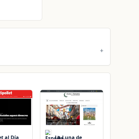
t al Día
La Luna de