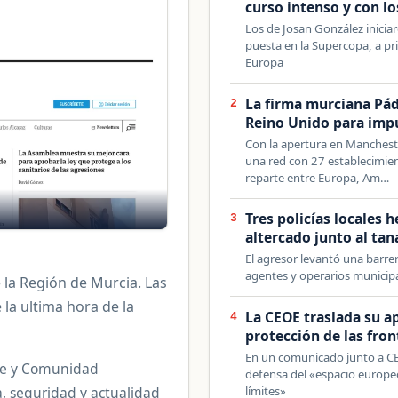
curso intenso y con lo
Los de Josan González inicia
puesta en la Supercopa, a pri
Europa
La firma murciana Pá
2
Reino Unido para impu
Con la apertura en Mancheste
una red con 27 establecimien
reparte entre Europa, Am…
Tres policías locales 
3
altercado junto al tan
El agresor levantó una barrer
agentes y operarios municipa
e la Región de Murcia. Las
 la ultima hora de la
La CEOE traslada su ap
4
protección de las fron
En un comunicado junto a CE
nte y Comunidad
defensa del «espacio europeo
a, seguridad y actualidad
límites»