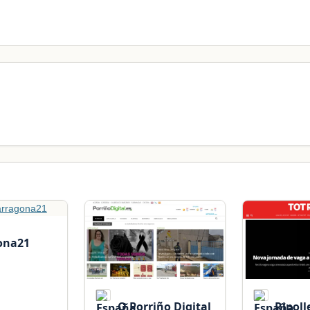
ona21
O Porriño Digital
Ripolle