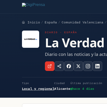
Inicio
España
Comunidad Valenciana
DIARIO · ESPAÑA
La Verdad 
Diario con las noticias y la ac
Tipo
Ciudad
Última publicación
Local y regional
Alicante
hace 4 días