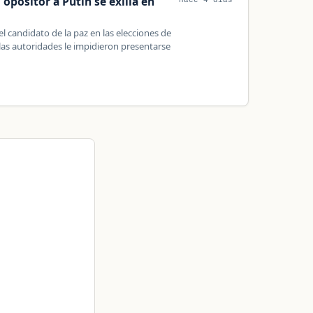
 opositor a Putin se exilia en
hace 4 días
l candidato de la paz en las elecciones de
las autoridades le impidieron presentarse