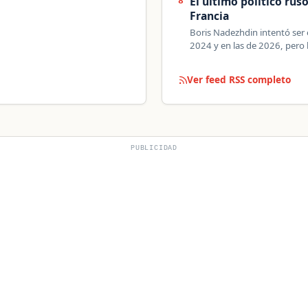
El último político ruso
8
Francia
Boris Nadezhdin intentó ser e
2024 y en las de 2026, pero 
Ver feed RSS completo
PUBLICIDAD