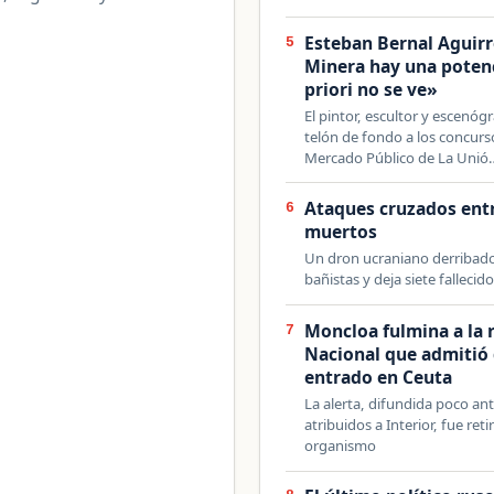
Esteban Bernal Aguirre
5
Minera hay una potenci
priori no se ve»
El pintor, escultor y escenógr
telón de fondo a los concurs
Mercado Público de La Unió
Ataques cruzados entr
6
muertos
Un dron ucraniano derribado 
bañistas y deja siete fallecido
Moncloa fulmina a la 
7
Nacional que admitió 
entrado en Ceuta
La alerta, difundida poco an
atribuidos a Interior, fue ret
organismo