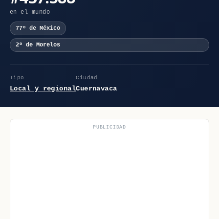
en el mundo
77º de México
2º de Morelos
Tipo
Ciudad
Local y regional
Cuernavaca
PUBLICIDAD