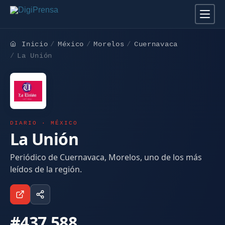
Inicio
México
Morelos
Cuernavaca
La Unión
DIARIO · MÉXICO
La Unión
Periódico de Cuernavaca, Morelos, uno de los más
leídos de la región.
#437.588