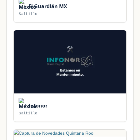
El Guardián MX
Saltillo
Infonor
Saltillo