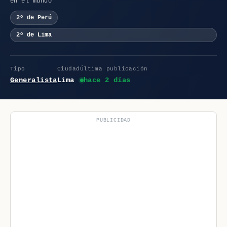
en el mundo
2º de Perú
2º de Lima
Tipo
Ciudad
Última publicación
Generalista
Lima
hace 2 días
PUBLICIDAD