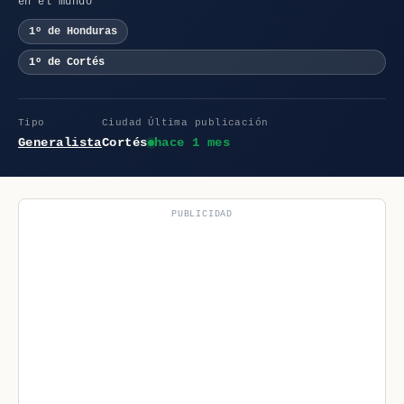
en el mundo
1º de Honduras
1º de Cortés
Tipo
Ciudad
Última publicación
Generalista
Cortés
hace 1 mes
PUBLICIDAD