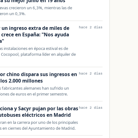
ra su mejor junio en 19 años
evas crecieron un 6,3%, mientras las de
eron un 0,3%.
 un ingreso extra de miles de
hace 2 días
 crece en España: "Nos ayuda
a"
s instalaciones en época estival es de
Cocopool, plataforma líder en alquiler de
tor chino dispara sus ingresos en
hace 2 días
los 2.000 millones
s fabricantes alemanes han sufrido un
lones de euros en el primer semestre.
cciona y Sacyr pujan por las obras
hace 2 días
utobuses eléctricos en Madrid
tran en la carrera por uno de los principales
as en ciernes del Ayuntamiento de Madrid.