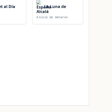
t al Día
La Luna de
Alcalá
Alcalá de Henares