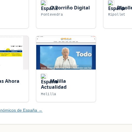
O Porriño Digital
Ripolle
Pontevedra
Ripollet
as Ahora
Melilla
Actualidad
Melilla
conómicos de España →