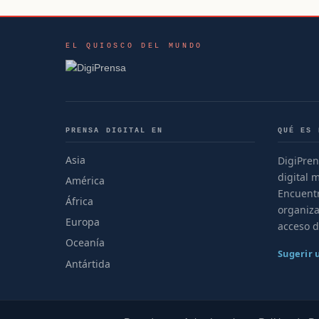
EL QUIOSCO DEL MUNDO
PRENSA DIGITAL EN
QUÉ ES 
Asia
DigiPren
digital 
América
Encuentr
África
organiza
Europa
acceso d
Oceanía
Sugerir
Antártida