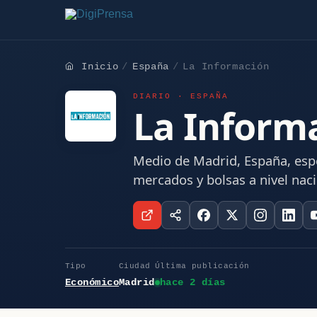
Inicio
España
La Información
DIARIO · ESPAÑA
La Inform
Medio de Madrid, España, esp
mercados y bolsas a nivel naci
Tipo
Ciudad
Última publicación
Económico
Madrid
hace 2 días