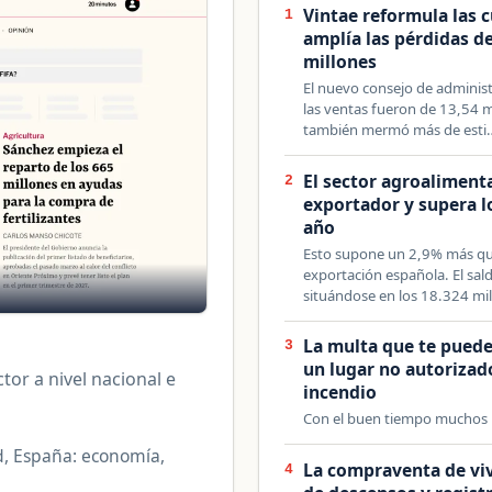
Vintae reformula las 
1
amplía las pérdidas de
millones
El nuevo consejo de adminis
las ventas fueron de 13,54 
también mermó más de esti
El sector agroaliment
2
exportador y supera lo
año
Esto supone un 2,9% más que
exportación española. El sald
situándose en los 18.324 mi
La multa que te puede
3
un lugar no autorizad
tor a nivel nacional e
incendio
Con el buen tiempo muchos bu
d, España: economía,
La compraventa de viv
4