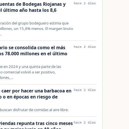
cuentas de Bodegas Riojanas y
hace 2 días
l último año hasta los 8,6
tración del grupo bodeguero estima que
millones, un 15,8% menos. El margen bruto
…
ario se consolida como el más
hace 2 días
s 78.000 millones en el último
 en 2024 y una quinta parte de las
o comercial volvió a ser positivo,
llones,…
 caer por hacer una barbacoa en
hace 2 días
o o en épocas en riesgo de
scan disfrutar de comidas al aire libre.
iendas repunta tras cinco meses
hace 2 días