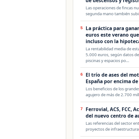
de descensos y regist
Las operaciones de fincas nu
segunda mano también subi
La práctica para ganar
5
euros este verano que
incluso con la hipotec
La rentabilidad media de esta
5.000 euros, según datos de 
piscinas y espacios po…
El trío de ases del mo
6
España por encima de 
Los beneficios de los grande
agujero de más de 2.700 mil
Ferrovial, ACS, FCC, A
7
del nuevo centro de a
Las referencias del sector en
proyectos de infraestructur