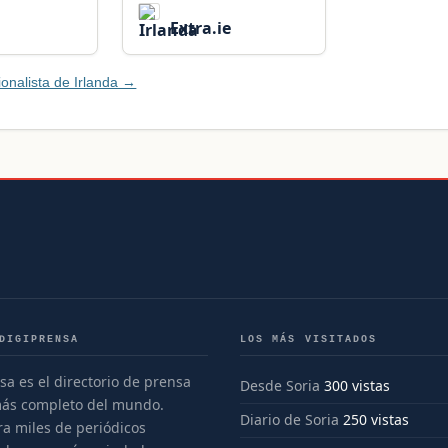
Extra.ie
onalista de Irlanda →
DIGIPRENSA
LOS MÁS VISITADOS
sa es el directorio de prensa
Desde Soria
300 vistas
más completo del mundo.
Diario de Soria
250 vistas
a miles de periódicos