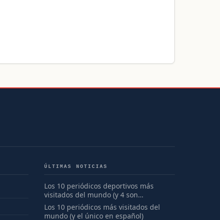
ÚLTIMAS NOTICIAS
Los 10 periódicos deportivos más
visitados del mundo (y 4 son
españoles)
Los 10 periódicos más visitados del
mundo (y el único en español)