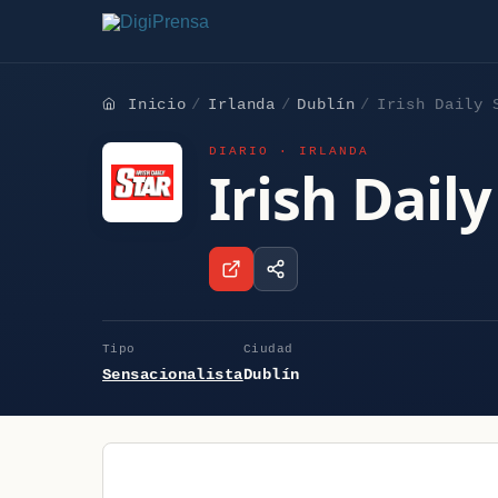
Inicio
Irlanda
Dublín
Irish Daily 
DIARIO · IRLANDA
Irish Daily
Tipo
Ciudad
Sensacionalista
Dublín