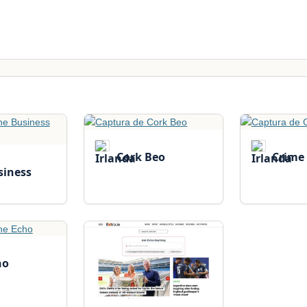
Cork Beo
Crime
siness
ho