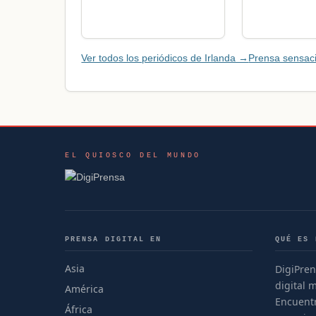
Ver todos los periódicos de Irlanda →
Prensa sensaci
EL QUIOSCO DEL MUNDO
PRENSA DIGITAL EN
QUÉ ES 
Asia
DigiPren
digital 
América
Encuentr
África