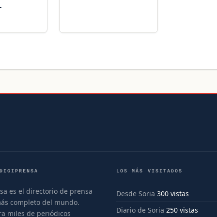
r
DIGIPRENSA
LOS MÁS VISITADOS
sa es el directorio de prensa
Desde Soria
300 vistas
más completo del mundo.
Diario de Soria
250 vistas
a miles de periódicos