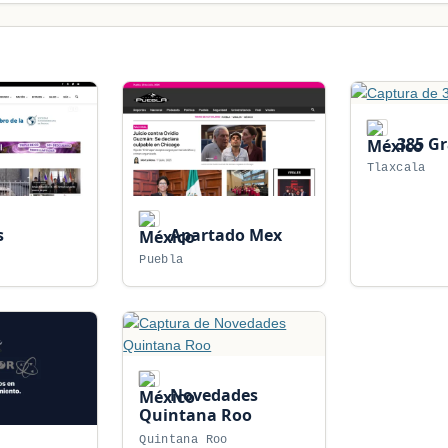
385 G
Tlaxcala
s
Apartado Mex
Puebla
Novedades
Quintana Roo
Quintana Roo