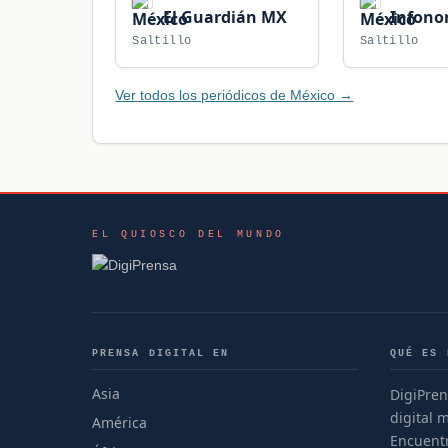
El Guardián MX
Infono
Saltillo
Saltillo
Ver todos los periódicos de México →
EL QUIOSCO DEL MUNDO
PRENSA DIGITAL EN
QUÉ ES 
Asia
DigiPren
digital 
América
Encuentr