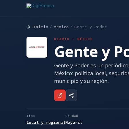
Inicio
México
Gente y Poder
DIARIO · MÉXICO
Gente y P
Gente y Poder es un periódico 
México: política local, seguri
municipio y su región.
Tipo
Ciudad
Local y regional
Nayarit