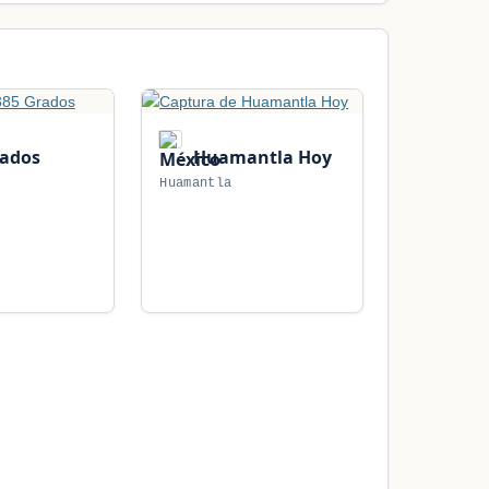
rados
Huamantla Hoy
Huamantla