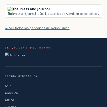
The Press and Journal
The Press and Journal reúne la actualidad de Aberdeen, Reino Unido:
política local, seguridad, deportes, sucesos y actualidad del municipio
y su comarca.
← Ver todos los periódicos de Reino Unido
EL QUIOSCO DEL MUNDO
PRENSA DIGITAL EN
Asia
América
África
Europa