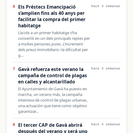
Els Préstecs Emancipació
6
hace 3 semanas
s’amplien fins als 40 anys per
facilitar la compra del primer
habitatge
L’accés a un primer habitatge s’ha
convertit en un dels principals reptes per
a moltes persones joves. L’increment
dels preus immobiliaris i la dificultat per
g…
Gavà refuerza este verano la
7
hace 3 semanas
campaña de control de plagas
en calles y alcantarillado
El Ayuntamiento de Gavà ha puesto en
marcha, un verano más, la campaña
intensiva de control de plagas urbanas,
una actuación que tiene como objetivo
garantizar…
El tercer CAP de Gavà abrirá
8
hace 4 semanas
después del verano y será uno