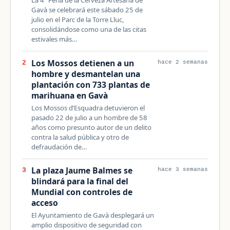
La 4ª Feria de la Cerveza Artesana de
Gavà se celebrará este sábado 25 de
julio en el Parc de la Torre Lluc,
consolidándose como una de las citas
estivales más…
Los Mossos detienen a un
2
hace 2 semanas
hombre y desmantelan una
plantación con 733 plantas de
marihuana en Gavà
Los Mossos d’Esquadra detuvieron el
pasado 22 de julio a un hombre de 58
años como presunto autor de un delito
contra la salud pública y otro de
defraudación de…
La plaza Jaume Balmes se
3
hace 3 semanas
blindará para la final del
Mundial con controles de
acceso
El Ayuntamiento de Gavà desplegará un
amplio dispositivo de seguridad con