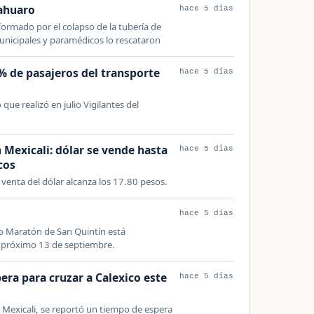
Sahuaro
hace 5 días
ormado por el colapso de la tubería de
municipales y paramédicos lo rescataron
0% de pasajeros del transporte
hace 5 días
ue realizó en julio Vigilantes del
 Mexicali: dólar se vende hasta
hace 5 días
cos
a venta del dólar alcanza los 17.80 pesos.
hace 5 días
o Maratón de San Quintín está
 próximo 13 de septiembre.
era para cruzar a Calexico este
hace 5 días
 Mexicali, se reportó un tiempo de espera