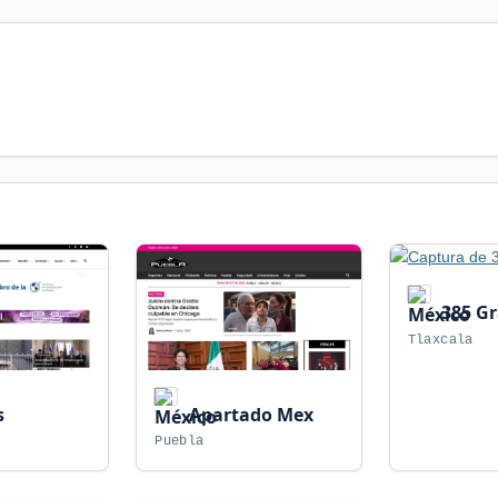
385 G
Tlaxcala
s
Apartado Mex
Puebla