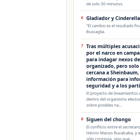
de solo 30 minutos.
Gladiador y Cinderell
6
“El cambio es el resultado fi
Buscaglia.
Tras múltiples acusaci
7
por el narco en campa
para indagar nexos de
organizado, pero solo
cercana a Sheinbaum, 
información para info
seguridad y a los part
El proyecto de lineamientos 
dentro del organismo elector
sobre posibles na…
Siguen del chongo
8
El conflicto entre el secreta
Héctor Manzo Ruvalcaba, y e
sólo continúa, sino que…