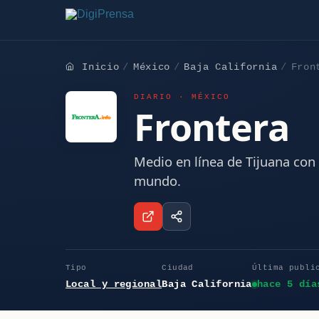
Inicio
México
Baja California
Fron
DIARIO · MÉXICO
Frontera
Medio en línea de Tijuana con 
mundo.
Tipo
Ciudad
Última publi
Local y regional
Baja California
hace 5 día