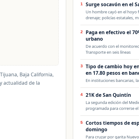
Surge socavón en el 
1
Un hombre cayó en el hoyo f
drenaje; policías estatales, 
Paga en efectivo el 7
2
urbano
De acuerdo con el monitoreo q
Transporte en seis líneas
Tipo de cambio hoy en
3
en 17.80 pesos en ban
Tijuana, Baja California,
En instituciones bancarias, l
 y actualidad de la
21K de San Quintín
4
La segunda edición del Medi
programada para correrse el
Cortos tiempos de esp
5
domingo
Para cruzar por garita Nuevo