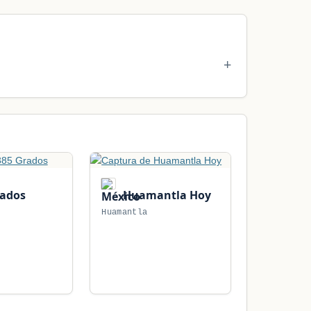
rados
Huamantla Hoy
Huamantla