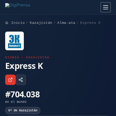
Inicio
Kazajistán
Alma-ata
Express K
DIARIO · KAZAJISTÁN
Express K
#704.038
en el mundo
5º de Kazajistán