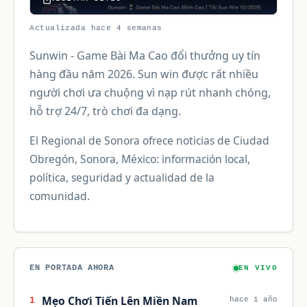
Actualizada hace 4 semanas
Sunwin - Game Bài Ma Cao đổi thưởng uy tín
hàng đầu năm 2026. Sun win được rất nhiều
người chơi ưa chuộng vì nạp rút nhanh chóng,
hỗ trợ 24/7, trò chơi đa dạng.
El Regional de Sonora ofrece noticias de Ciudad
Obregón, Sonora, México: información local,
política, seguridad y actualidad de la
comunidad.
EN PORTADA AHORA
EN VIVO
Mẹo Chơi Tiến Lên Miền Nam
1
hace 1 año