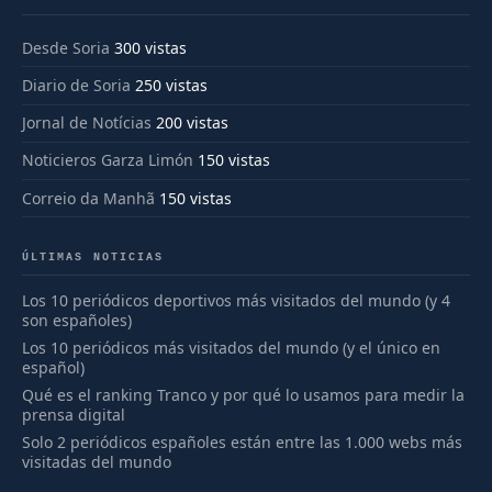
Desde Soria
300 vistas
Diario de Soria
250 vistas
Jornal de Notícias
200 vistas
Noticieros Garza Limón
150 vistas
Correio da Manhã
150 vistas
ÚLTIMAS NOTICIAS
Los 10 periódicos deportivos más visitados del mundo (y 4
son españoles)
Los 10 periódicos más visitados del mundo (y el único en
español)
Qué es el ranking Tranco y por qué lo usamos para medir la
prensa digital
Solo 2 periódicos españoles están entre las 1.000 webs más
visitadas del mundo