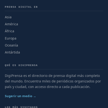
PRENSA DIGITAL EN
Asia
América
África
Europa
Oceanía
Antártida
QUÉ ES DIGIPRENSA
DigiPrensa es el directorio de prensa digital más completo
del mundo. Encuentra miles de periódicos organizados por
país y ciudad, con acceso directo a cada publicación.
Sugerir un medio →
LOS MÁS VISITADOS