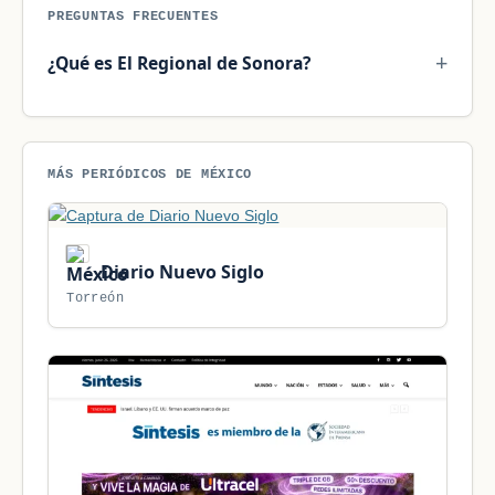
PREGUNTAS FRECUENTES
¿Qué es El Regional de Sonora?
MÁS PERIÓDICOS DE MÉXICO
Diario Nuevo Siglo
Torreón