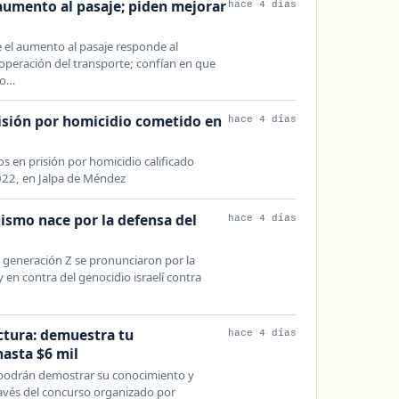
umento al pasaje; piden mejorar
hace 4 días
el aumento al pasaje responde al
operación del transporte; confían en que
io…
isión por homicidio cometido en
hace 4 días
 en prisión por homicidio calificado
022, en Jalpa de Méndez
nismo nace por la defensa del
hace 4 días
a generación Z se pronunciaron por la
 en contra del genocidio israelí contra
ctura: demuestra tu
hace 4 días
asta $6 mil
 podrán demostrar su conocimiento y
ravés del concurso organizado por