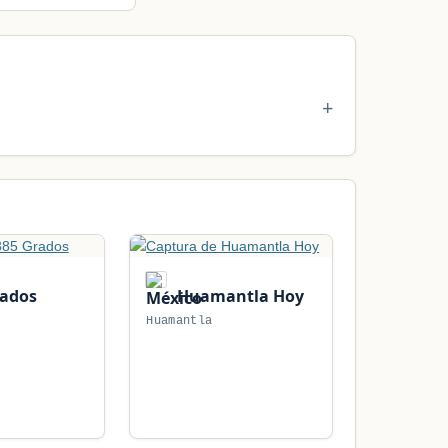
rados
Huamantla Hoy
Huamantla