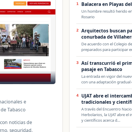
Balacera en Playas de
1
Un hombre resultó herido en 
Rosario
Arquitectos buscan pa
2
conurbada de Villahe
De acuerdo con el Colegio d
preparados para participar 
Así transcurrió el pri
3
pasaje en Tabasco
La entrada en vigor del nuev
con una adaptación gradual 
UJAT abre el intercam
4
 nacionales e
tradicionales y cientí
o de Tabasco
A través del Encuentro Naci
Herbolarios, la UJAT abre el
y científicos acerca d…
 con noticias de
erno, seguridad,