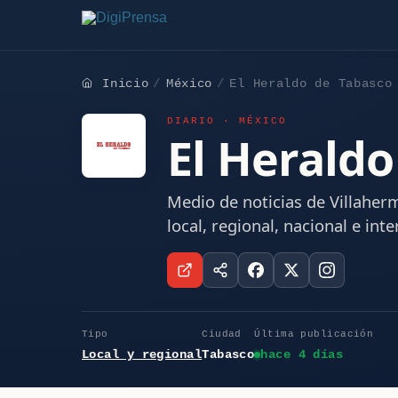
Inicio
México
El Heraldo de Tabasco
DIARIO · MÉXICO
El Heraldo
Medio de noticias de Villaher
local, regional, nacional e inte
Tipo
Ciudad
Última publicación
Local y regional
Tabasco
hace 4 días