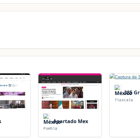
385 G
Tlaxcala
s
Apartado Mex
Puebla