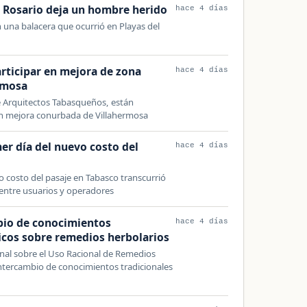
l Rosario deja un hombre herido
hace 4 días
una balacera que ocurrió en Playas del
rticipar en mejora de zona
hace 4 días
rmosa
e Arquitectos Tabasqueños, están
en mejora conurbada de Villahermosa
mer día del nuevo costo del
hace 4 días
o costo del pasaje en Tabasco transcurrió
entre usuarios y operadores
bio de conocimientos
hace 4 días
ficos sobre remedios herbolarios
onal sobre el Uso Racional de Remedios
 intercambio de conocimientos tradicionales