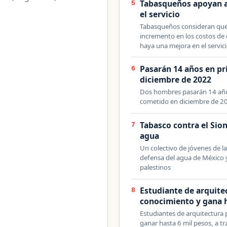
Tabasqueños apoyan a
5
el servicio
Tabasqueños consideran que 
incremento en los costos de 
haya una mejora en el servic
Pasarán 14 años en pr
6
diciembre de 2022
Dos hombres pasarán 14 años
cometido en diciembre de 2
Tabasco contra el Sio
7
agua
Un colectivo de jóvenes de l
defensa del agua de México y
palestinos
Estudiante de arquite
8
conocimiento y gana h
Estudiantes de arquitectura
ganar hasta 6 mil pesos, a t