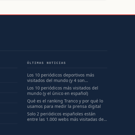
ÚLTIMAS NOTICIAS
Los 10 periódicos deportivos más
visitados del mundo (y 4 son
españoles)
Los 10 periódicos más visitados del
mundo (y el único en español)
Qué es el ranking Tranco y por qué lo
usamos para medir la prensa digital
Solo 2 periódicos españoles están
entre las 1.000 webs más visitadas del
mundo