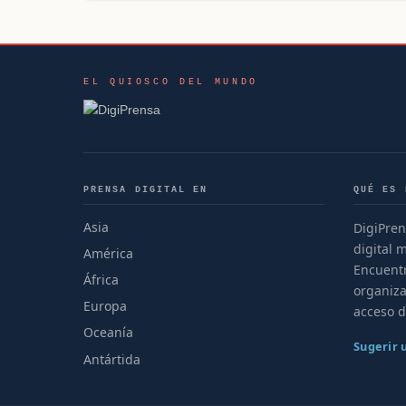
EL QUIOSCO DEL MUNDO
PRENSA DIGITAL EN
QUÉ ES 
Asia
DigiPren
digital 
América
Encuentr
África
organiza
Europa
acceso d
Oceanía
Sugerir
Antártida