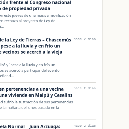
ción frente al Congreso nacional
o de propiedad privada
on este jueves de una masiva movilización
en rechazo al proyecto de Ley de
or…
de la Ley de Tierras – Chascomús
hace 2 días
ese a la lluvia y en frío un
vecinos se acercó a la vieja
 y ´pese a la lluvia y en frío un
 se acercó a participar del evento
defiend…
aen pertenencias a una vecina
hace 2 días
una vivienda en Maipú y Casalins
 sufrió la sustracción de sus pertenencias
e la mañana del lunes pasado en la
uela Normal – Juan Arzuaga:
hace 2 días