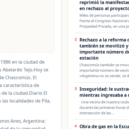
reprimió la manifesta
en rechazo al proyect
Miles de personas participar
frente al Congreso Nacional 
Propiedad Privada, en una j
Rechazo a la reforma 
2
también se movilizó y p
importante número de 
estación
 1986 en la ciudad de
Chascomús también se movilizó
es Abelardo Tejo.Hoy se
importante número de vecinos
«Argentina no se vende, se 
 de Chascomús. El
a característica de
Inseguridad: le sustr
3
de la ciudad.Diario El
mientras ingresaba a 
as localidades de Pila,
Una vecina de nuestra ciudad
durante las primeras horas d
intersección de las…
enos Aires, Argentina:
Obra de gas en la Esc
4
alidad de la comunidad.