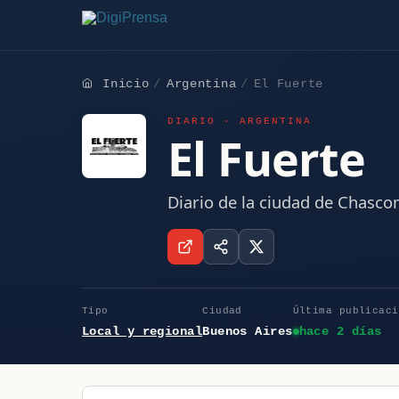
Inicio
Argentina
El Fuerte
DIARIO · ARGENTINA
El Fuerte
Diario de la ciudad de Chasco
Tipo
Ciudad
Última publicaci
Local y regional
Buenos Aires
hace 2 días