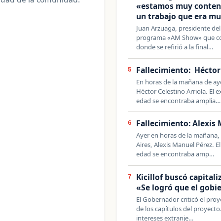
«estamos muy content
un trabajo que era mu
Juan Arzuaga, presidente del 
programa «AM Show» que co
donde se refirió a la final…
Fallecimiento: Héctor
5
En horas de la mañana de ayer
Héctor Celestino Arriola. El 
edad se encontraba amplia…
Fallecimiento: Alexis
6
Ayer en horas de la mañana, 
Aires, Alexis Manuel Pérez. E
edad se encontraba amp…
Kicillof buscó capitali
7
«Se logró que el gobi
El Gobernador criticó el proye
de los capítulos del proyecto
intereses extranje…