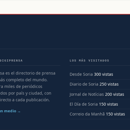
DIGIPRENSA
LOS MÁS VISITADOS
sa es el directorio de prensa
Desde Soria
300 vistas
más completo del mundo.
Diario de Soria
250 vistas
a miles de periódicos
dos por país y ciudad, con
Jornal de Notícias
200 vistas
irecto a cada publicación.
El Día de Soria
150 vistas
 un medio →
Correio da Manhã
150 vistas