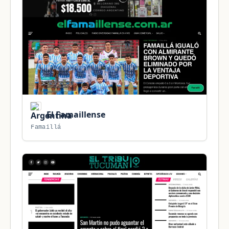
El Famaillense
Famaillá