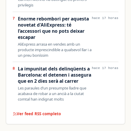
privilegis
Enorme rebombori per aquesta
7
hace 17 horas
novetat d'AliExpress: té
l’accessori que no pots deixar
escapar
AliExpress arrasa en vendes amb un
producte imprescindible a qualsevol llar i a
un preu boníssim
La impunitat dels delinqüents a
8
hace 17 horas
Barcelona: el detenen i assegura
que en 2 dies serà al carrer
Les paraules d’un presumpte lladre que
acabava de robar a un ancià a la ciutat
comtal han indignat molts
Ver feed RSS completo