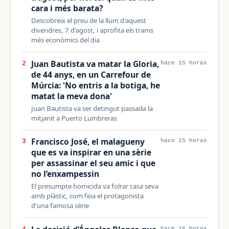
cara i més barata?
Descobreix el preu de la llum d'aquest
divendres, 7 d'agost, i aprofita els trams
més econòmics del dia
Juan Bautista va matar la Gloria,
2
hace 15 horas
de 44 anys, en un Carrefour de
Múrcia: 'No entris a la botiga, he
matat la meva dona'
Juan Bautista va ser detingut passada la
mitjanit a Puerto Lumbreras
Francisco José, el malagueny
3
hace 15 horas
que es va inspirar en una sèrie
per assassinar el seu amic i que
no l’enxampessin
El presumpte homicida va folrar casa seva
amb plàstic, com feia el protagonista
d'una famosa sèrie
hace 16 horas