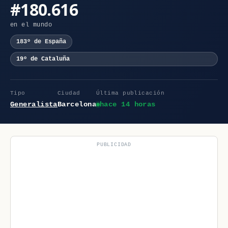
#180.616
en el mundo
183º de España
19º de Cataluña
Tipo
Ciudad
Última publicación
Generalista
Barcelona
hace 14 horas
PUBLICIDAD