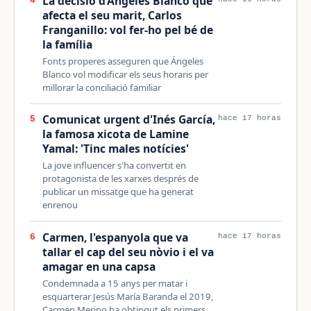
La decisió d’Ángeles Blanco que
4
afecta el seu marit, Carlos
Franganillo: vol fer-ho pel bé de
la família
Fonts properes asseguren que Ángeles
Blanco vol modificar els seus horaris per
millorar la conciliació familiar
Comunicat urgent d'Inés García,
5
hace 17 horas
la famosa xicota de Lamine
Yamal: 'Tinc males notícies'
La jove influencer s'ha convertit en
protagonista de les xarxes després de
publicar un missatge que ha generat
enrenou
Carmen, l'espanyola que va
6
hace 17 horas
tallar el cap del seu nòvio i el va
amagar en una capsa
Condemnada a 15 anys per matar i
esquarterar Jesús María Baranda el 2019,
Carmen Merino ha obtingut els primers