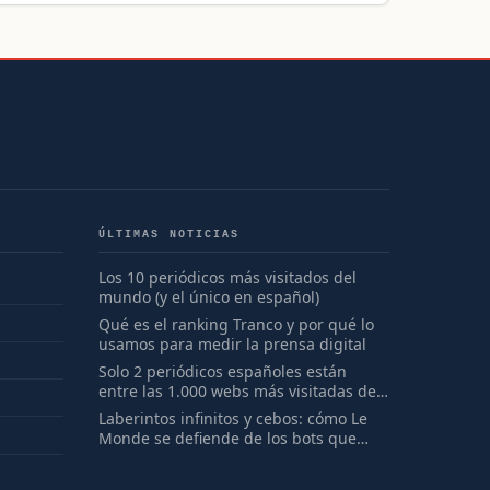
ÚLTIMAS NOTICIAS
Los 10 periódicos más visitados del
mundo (y el único en español)
Qué es el ranking Tranco y por qué lo
usamos para medir la prensa digital
Solo 2 periódicos españoles están
entre las 1.000 webs más visitadas del
mundo
Laberintos infinitos y cebos: cómo Le
Monde se defiende de los bots que
saquean su periodismo