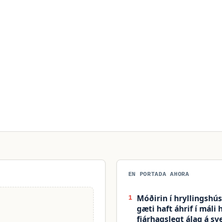
EN PORTADA AHORA
Móðirin í hryllingshú
1
gæti haft áhrif í máli
fjárhagslegt álag á sv