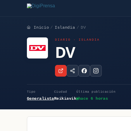
Inicio
Islandia
DV
DIARIO · ISLANDIA
DV
Tipo
Ciudad
Última publicación
Generalista
Reikiavik
hace 6 horas