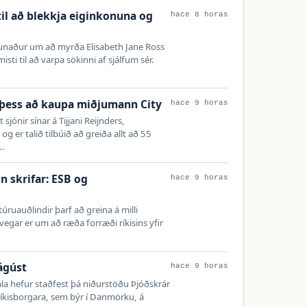
 til að blekkja eiginkonuna og
hace 8 horas
unaður um að myrða Elisabeth Jane Ross
isti til að varpa sökinni af sjálfum sér.
 þess að kaupa miðjumann City
hace 9 horas
jónir sínar á Tijjani Reijnders,
 er talið tilbúið að greiða allt að 55
d…
n skrifar: ESB og
hace 9 horas
ruauðlindir þarf að greina á milli
 vegar er um að ræða forræði ríkisins yfir
…
 ágúst
hace 9 horas
 hefur staðfest þá niðurstöðu Þjóðskrár
 ríkisborgara, sem býr í Danmörku, á