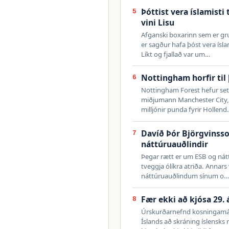
Þóttist vera íslamisti
5
vini Lisu
Afganski boxarinn sem er gr
er sagður hafa þóst vera íslam
Líkt og fjallað var um…
Nottingham horfir til
6
Nottingham Forest hefur sett s
miðjumann Manchester City, og
milljónir punda fyrir Hollen
Davíð Þór Björgvinsso
7
náttúruauðlindir
Þegar rætt er um ESB og náttú
tveggja ólíkra atriða. Annars
náttúruauðlindum sínum o
Fær ekki að kjósa 29.
8
Úrskurðarnefnd kosningamála
Íslands að skráning íslensks