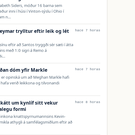
zabeth Siders, móður 16 barna sem
ur inni í húsi í Vinton-sýslu í Ohio í
ram n…
mar trylltur eftir leik og lét
hace 7 horas
ínu eftir að Santos tryggði sér sæti í átta
rsins með 1:0 sigri á Remo á
ði…
rðan dóm yfir Markle
hace 7 horas
 er opinská um að Meghan Markle hafi
að hafa verið leikkona og tilvonandi
kátt um kynlíf sitt vekur
hace 8 horas
kalegu formi
eiginkona knattspyrnumannsins Kevin-
mikla athygli á samfélagsmiðlum eftir að