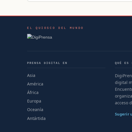
EL QUIOSCO DEL MUNDO
PRENSA DIGITAL EN
QUÉ ES 
Asia
DigiPren
digital 
América
Encuentr
África
organiza
Europa
acceso d
Oceanía
Sugerir
Antártida