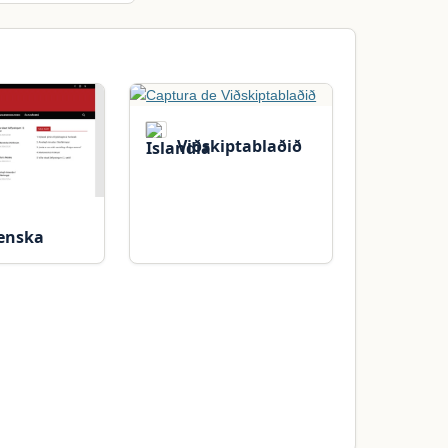
Viðskiptablaðið
enska