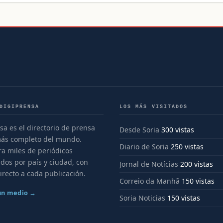
DIGIPRENSA
LOS MÁS VISITADOS
sa es el directorio de prensa
Desde Soria
300 vistas
más completo del mundo.
Diario de Soria
250 vistas
a miles de periódicos
dos por país y ciudad, con
Jornal de Notícias
200 vistas
irecto a cada publicación.
Correio da Manhã
150 vistas
 un medio →
Soria Noticias
150 vistas