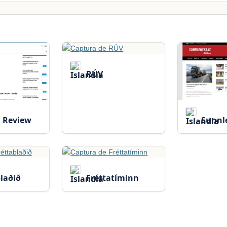
RÚV
d Review
Sunnl
laðið
Fréttatíminn