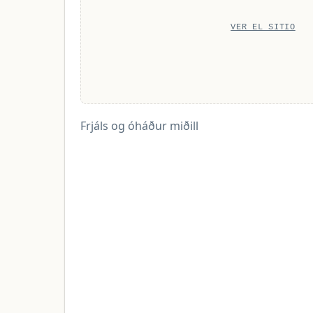
VER EL SITIO
Frjáls og óháður miðill