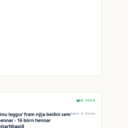
EN VIVO
sinu leggur fram nýja beiðni sem
hace 6 horas
 hennar - 16 börn hennar
eitarfélagið