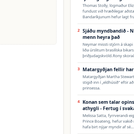
Thomas Stolly, lögmaður Eli
fundust við hræðilegar aðstæð
Bandaríkjunum hefur lagt f
Sjáðu myndbandið - Ney
2
menn heyra það
Neymar missti stjórn á skapi s
liða úrslitum brasilíska bika
þriðjudagskvöld.Rony skora
Matargyðjan fellir ha
3
Matargyðjan Martha Stewart
stigið inn í „eldhúsið“ eftir 
prinsessa.
Konan sem talar opins
4
athygli - Fertug í sva
Melissa Satta, fyrrverandi 
Prince Boateng, hefur vakið 
hafa birt nýjar myndir af sé…