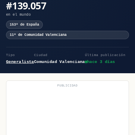
#139.057
en el mundo
153º de España
11º de Comunidad Valenciana
Tipo
Ciudad
Última publicación
Generalista
Comunidad Valenciana
hace 3 días
PUBLICIDAD