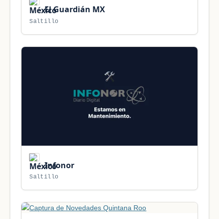
El Guardián MX
Saltillo
Infonor
Saltillo