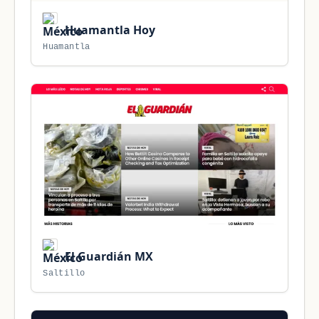
Huamantla Hoy
Huamantla
El Guardián MX
Saltillo