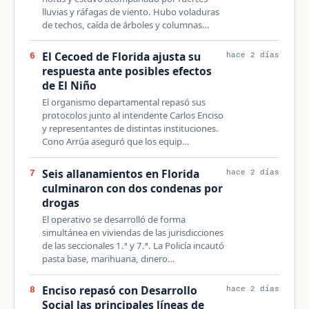
lluvias y ráfagas de viento. Hubo voladuras
de techos, caída de árboles y columnas…
El Cecoed de Florida ajusta su
6
hace 2 días
respuesta ante posibles efectos
de El Niño
El organismo departamental repasó sus
protocolos junto al intendente Carlos Enciso
y representantes de distintas instituciones.
Cono Arrúa aseguró que los equip…
Seis allanamientos en Florida
7
hace 2 días
culminaron con dos condenas por
drogas
El operativo se desarrolló de forma
simultánea en viviendas de las jurisdicciones
de las seccionales 1.ª y 7.ª. La Policía incautó
pasta base, marihuana, dinero…
Enciso repasó con Desarrollo
8
hace 2 días
Social las principales líneas de