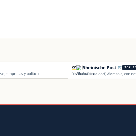
Rheinische Post
TOP 1
as, empresas y política.
Diario de Düsseldorf, Alemania, con not
Renania.