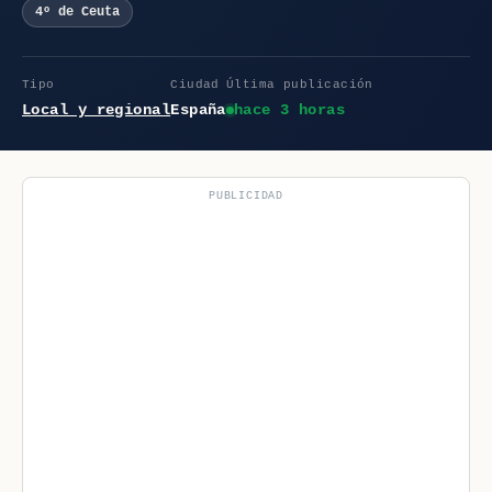
4º de Ceuta
Tipo
Ciudad
Última publicación
Local y regional
España
hace 3 horas
PUBLICIDAD