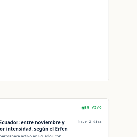
EN VIVO
Ecuador: entre noviembre y
hace 2 días
r intensidad, según el Erfen
 permanece activo en Ecuador, con