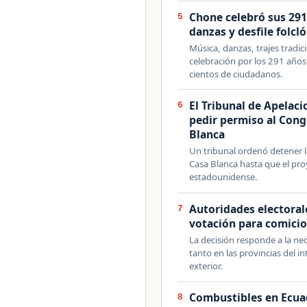
Chone celebró sus 291
5
danzas y desfile folcló
Música, danzas, trajes tradic
celebración por los 291 año
cientos de ciudadanos.
El Tribunal de Apelac
6
pedir permiso al Cong
Blanca
Un tribunal ordenó detener l
Casa Blanca hasta que el pr
estadounidense.
Autoridades electoral
7
votación para comici
La decisión responde a la ne
tanto en las provincias del i
exterior.
Combustibles en Ecuad
8