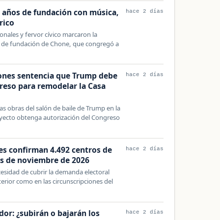
 años de fundación con música,
hace 2 días
rico
ionales y fervor cívico marcaron la
s de fundación de Chone, que congregó a
iones sentencia que Trump debe
hace 2 días
reso para remodelar la Casa
as obras del salón de baile de Trump en la
oyecto obtenga autorización del Congreso
es confirman 4.492 centros de
hace 2 días
os de noviembre de 2026
cesidad de cubrir la demanda electoral
nterior como en las circunscripciones del
or: ¿subirán o bajarán los
hace 2 días