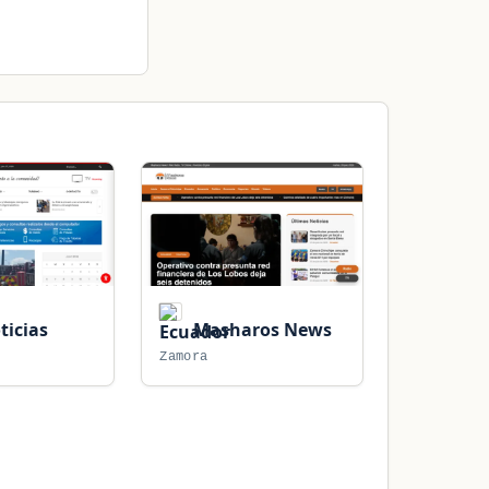
icias
Masharos News
Zamora