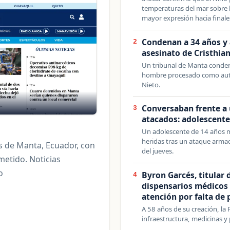
temperaturas del mar sobre l
mayor expresión hacia final
Condenan a 34 años y 
2
asesinato de Cristhia
Un tribunal de Manta conden
hombre procesado como auto
Nieto.
Conversaban frente a
3
atacados: adolescente
Un adolescente de 14 años m
heridas tras un ataque armad
s de Manta, Ecuador, con
del jueves.
etido. Noticias
o
Byron Garcés, titular
4
dispensarios médicos a
atención por falta de 
A 58 años de su creación, la
infraestructura, medicinas y