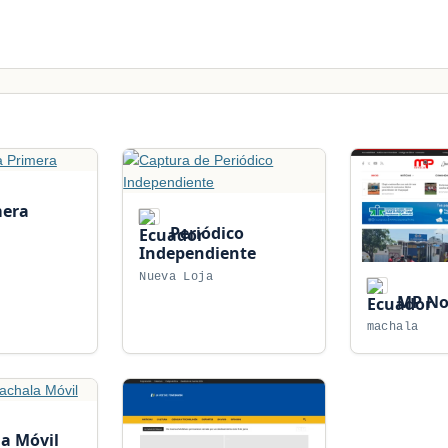
mera
Periódico
Independiente
Nueva Loja
MP Not
machala
a Móvil