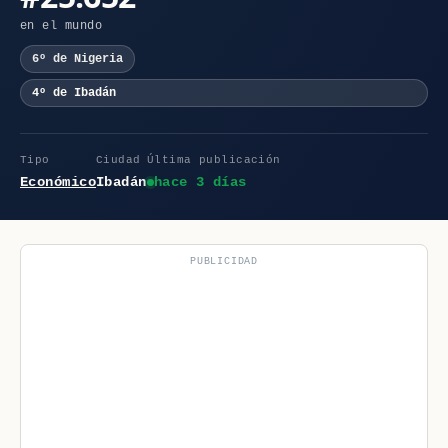
en el mundo
6º de Nigeria
4º de Ibadán
Tipo
Ciudad
Última publicación
Económico
Ibadán
hace 3 días
PUBLICIDAD