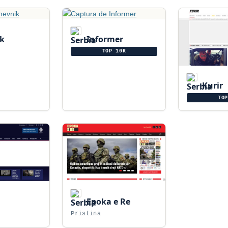
k
Informer
TOP 10K
Kurir
TO
Epoka e Re
Pristina