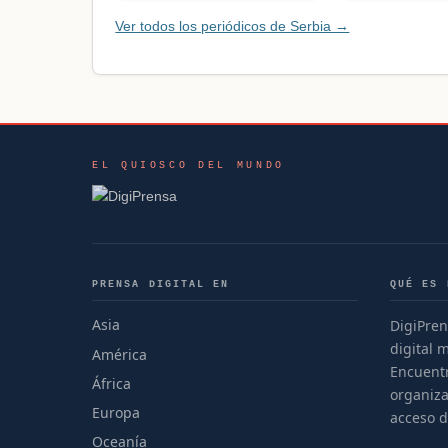
Ver todos los periódicos de Serbia →
EL QUIOSCO DEL MUNDO
PRENSA DIGITAL EN
QUÉ ES 
Asia
DigiPren
digital 
América
Encuentr
África
organiza
Europa
acceso d
Oceanía