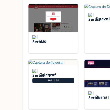
Dnevni
Alo
Telegraf
TOP 10K
Žurnal