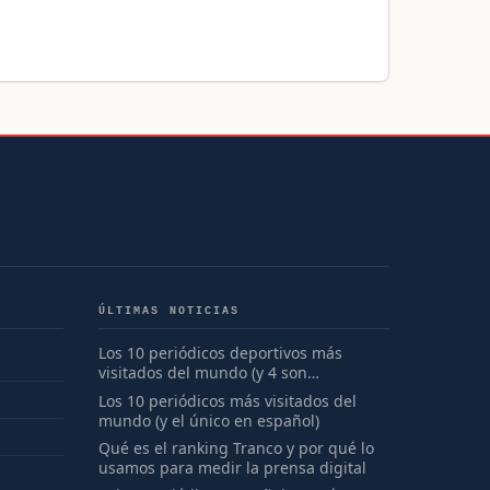
ÚLTIMAS NOTICIAS
Los 10 periódicos deportivos más
visitados del mundo (y 4 son
españoles)
Los 10 periódicos más visitados del
mundo (y el único en español)
Qué es el ranking Tranco y por qué lo
usamos para medir la prensa digital