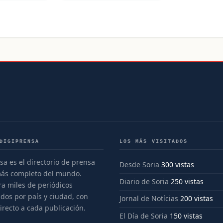
DIGIPRENSA
LOS MÁS VISITADOS
sa es el directorio de prensa
Desde Soria
300 vistas
más completo del mundo.
Diario de Soria
250 vistas
a miles de periódicos
dos por país y ciudad, con
Jornal de Notícias
200 vistas
irecto a cada publicación.
El Día de Soria
150 vistas