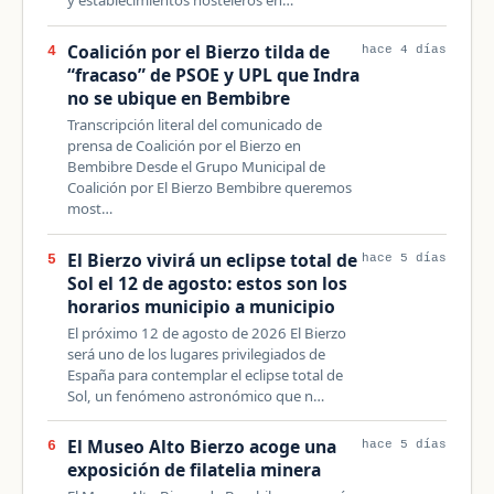
y establecimientos hosteleros en…
Coalición por el Bierzo tilda de
4
hace 4 días
“fracaso” de PSOE y UPL que Indra
no se ubique en Bembibre
Transcripción literal del comunicado de
prensa de Coalición por el Bierzo en
Bembibre Desde el Grupo Municipal de
Coalición por El Bierzo Bembibre queremos
most…
El Bierzo vivirá un eclipse total de
5
hace 5 días
Sol el 12 de agosto: estos son los
horarios municipio a municipio
El próximo 12 de agosto de 2026 El Bierzo
será uno de los lugares privilegiados de
España para contemplar el eclipse total de
Sol, un fenómeno astronómico que n…
El Museo Alto Bierzo acoge una
6
hace 5 días
exposición de filatelia minera