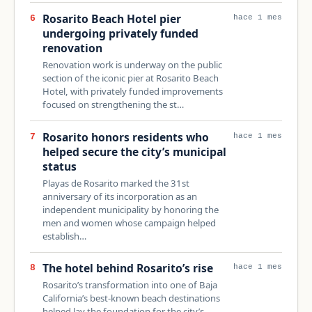
Rosarito Beach Hotel pier
6
hace 1 mes
undergoing privately funded
renovation
Renovation work is underway on the public
section of the iconic pier at Rosarito Beach
Hotel, with privately funded improvements
focused on strengthening the st…
Rosarito honors residents who
7
hace 1 mes
helped secure the city’s municipal
status
Playas de Rosarito marked the 31st
anniversary of its incorporation as an
independent municipality by honoring the
men and women whose campaign helped
establish…
The hotel behind Rosarito’s rise
8
hace 1 mes
Rosarito’s transformation into one of Baja
California’s best-known beach destinations
helped lay the foundation for the city’s