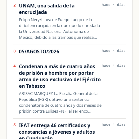
UNAM, una salida de la
2
hace 4 días
encrucijada
Felipa Nery/Linea de Fuego Luego de la
difícil encrucijada en la que quedó enredada
la Universidad Nacional Autónoma de
México, debido a las trampas que realiza…
05/AGOSTO/2026
3
hace 4 días
Condenan a más de cuatro años
4
hace 4 días
de prisión a hombre por portar
arma de uso exclusivo del Ejército
en Tabasco
ABISAC MARQUEZ La Fiscalía General de la
República (FGR) obtuvo una sentencia
condenatoria de cuatro años y dos meses de
prisión contra Eulises «N», al ser enco…
IEAT entrega 46 certificados y
5
hace 4 días
constancias a jóvenes y adultos
en Cunduacán