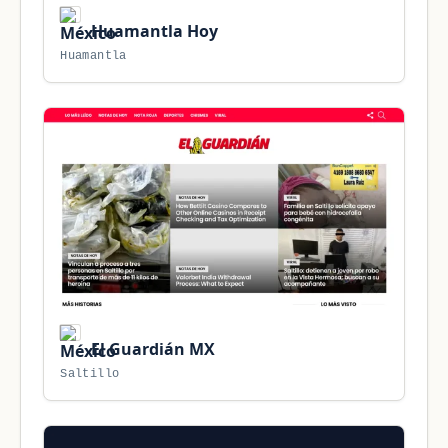
Huamantla Hoy
Huamantla
El Guardián MX
Saltillo