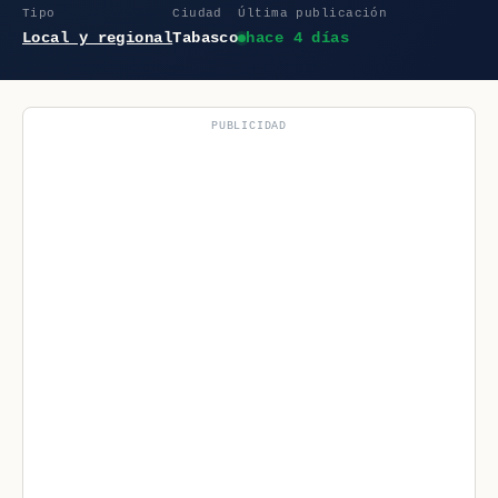
Tipo
Ciudad
Última publicación
Local y regional
Tabasco
hace 4 días
PUBLICIDAD