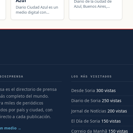
Azul
Diario de la ciudad de
Azul, Buenos Aires,
Diario Ciudad Azul es un
Argentina.
medio digital con
noticias de Argentina:
información local,
política, seguridad y
actualidad de la
comunidad.
DIGIPRENSA
LOS MÁS VISITADOS
sa es el directorio de prensa
Desde Soria
300 vistas
más completo del mundo.
Diario de Soria
250 vistas
a miles de periódicos
dos por país y ciudad, con
Jornal de Notícias
200 vistas
irecto a cada publicación.
El Día de Soria
150 vistas
 un medio →
Correio da Manhã
150 vistas