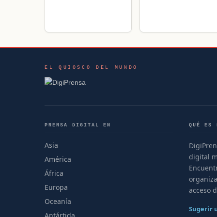
bonaerense; política,
con noticias de
municipio, policiales,
Argentina: información
deportes y cultura.
local, política, seguridad
y actualidad de la
comunidad.
EL QUIOSCO DEL MUNDO
PRENSA DIGITAL EN
QUÉ ES 
Asia
DigiPren
digital 
América
Encuentr
África
organiza
Europa
acceso d
Oceanía
Sugerir
Antártida