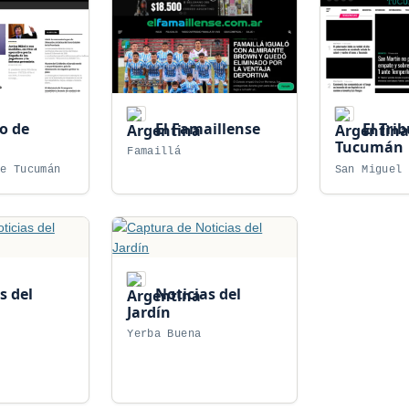
io de
El Famaillense
El Tri
Tucumán
Famaillá
de Tucumán
San Miguel 
s del
Noticias del
Jardín
Yerba Buena