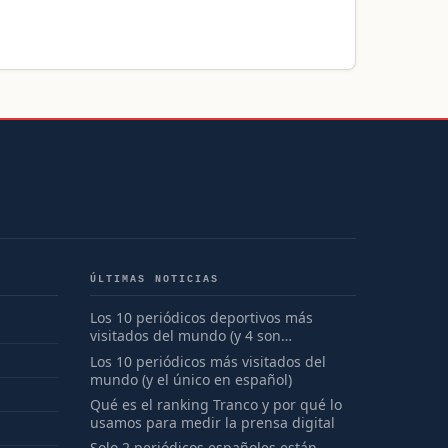
ÚLTIMAS NOTICIAS
Los 10 periódicos deportivos más
visitados del mundo (y 4 son
españoles)
Los 10 periódicos más visitados del
mundo (y el único en español)
Qué es el ranking Tranco y por qué lo
usamos para medir la prensa digital
Solo 2 periódicos españoles están