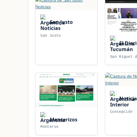
San Justo
Noticias
San Justo
El Diar
Tucumán
San Miguel 
Noticia
Interior
Concepción
Monterizos
Monteros