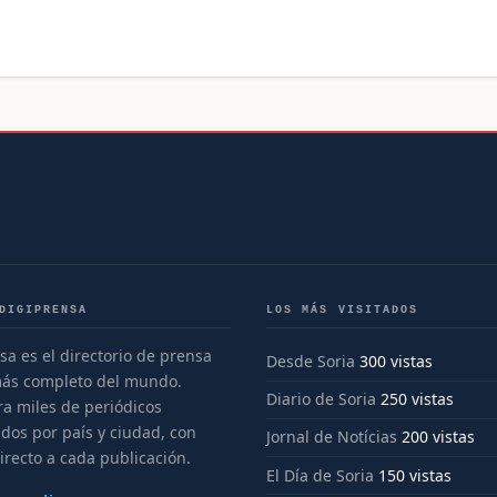
DIGIPRENSA
LOS MÁS VISITADOS
sa es el directorio de prensa
Desde Soria
300 vistas
más completo del mundo.
Diario de Soria
250 vistas
a miles de periódicos
dos por país y ciudad, con
Jornal de Notícias
200 vistas
irecto a cada publicación.
El Día de Soria
150 vistas