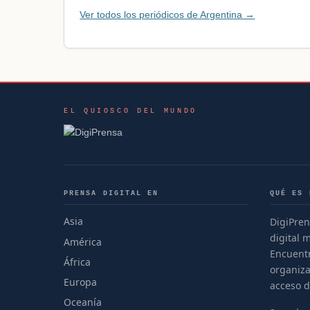
Ver todos los periódicos de Argentina →
EL QUIOSCO DEL MUNDO
PRENSA DIGITAL EN
QUÉ ES 
Asia
DigiPren
digital 
América
Encuentr
África
organiza
Europa
acceso d
Oceanía