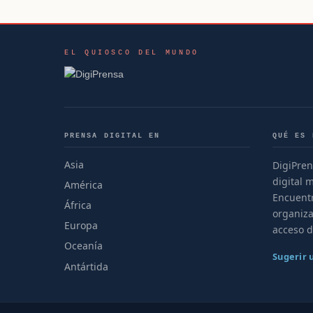
EL QUIOSCO DEL MUNDO
PRENSA DIGITAL EN
QUÉ ES 
Asia
DigiPren
digital 
América
Encuentr
África
organiza
Europa
acceso d
Oceanía
Sugerir
Antártida