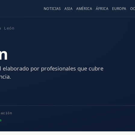
NOTICIAS
ASIA
AMÉRICA
ÁFRICA
EUROPA
OC
a León
n
al elaborado por profesionales que cubre
ncia.
cación
s