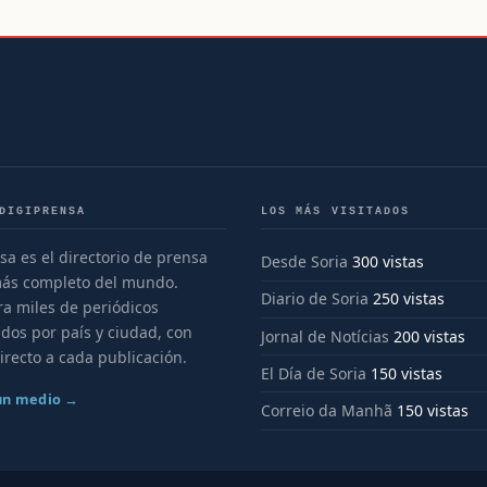
DIGIPRENSA
LOS MÁS VISITADOS
sa es el directorio de prensa
Desde Soria
300 vistas
más completo del mundo.
Diario de Soria
250 vistas
a miles de periódicos
dos por país y ciudad, con
Jornal de Notícias
200 vistas
irecto a cada publicación.
El Día de Soria
150 vistas
 un medio →
Correio da Manhã
150 vistas