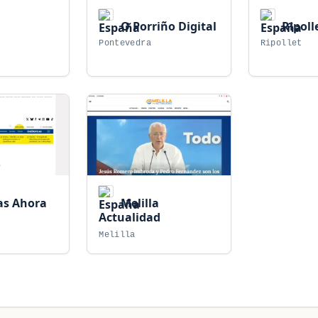
O Porriño Digital
Ripolle
Pontevedra
Ripollet
as Ahora
Melilla
Actualidad
Melilla