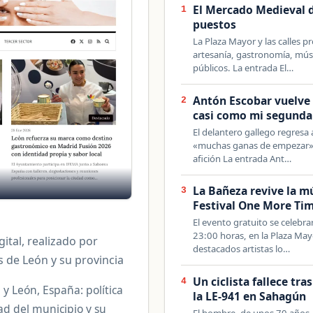
El Mercado Medieval 
1
puestos
La Plaza Mayor y las calles 
artesanía, gastronomía, músi
públicos. La entrada El…
Antón Escobar vuelve 
2
casi como mi segunda
El delantero gallego regresa 
«muchas ganas de empezar» y 
afición La entrada Ant…
La Bañeza revive la mú
3
Festival One More Ti
El evento gratuito se celebr
23:00 horas, en la Plaza Mayo
ital, realizado por
destacados artistas lo…
s de León y su provincia
Un ciclista fallece tr
4
 y León, España: política
la LE-941 en Sahagún
dad del municipio y su
El hombre, de unos 70 años,