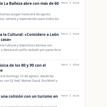
de La Bañeza abre con más de 60
hace 2 días
próximas acogen hasta el 6 de agosto
ca, cetrería y espectáculos para todos los
a la Cultural: «Considero a León
hace 2 días
 casa»
a la Cultural y Deportiva Leonesa con
destaca el cariño recibido por parte de la
sica de los 80 y 90 con el
hace 2 días
me
ará el domingo 16 de agosto, desde las
r, con DJ Neil, Marian Dacal, Eva Martí y
as una colisión con un turismo en
hace 2 días
 se encontraba inconsciente después del