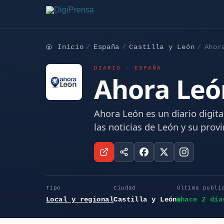
Inicio
España
Castilla y León
Ahor
DIARIO · ESPAÑA
Ahora Leó
Ahora León es un diario digit
las noticias de León y su provi
Tipo
Ciudad
Última publi
Local y regional
Castilla y León
hace 2 día