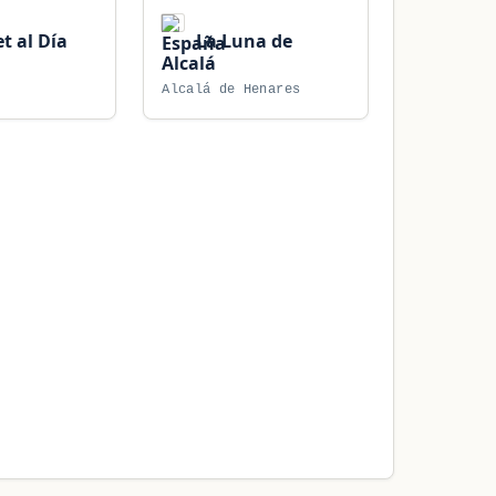
t al Día
La Luna de
Alcalá
Alcalá de Henares