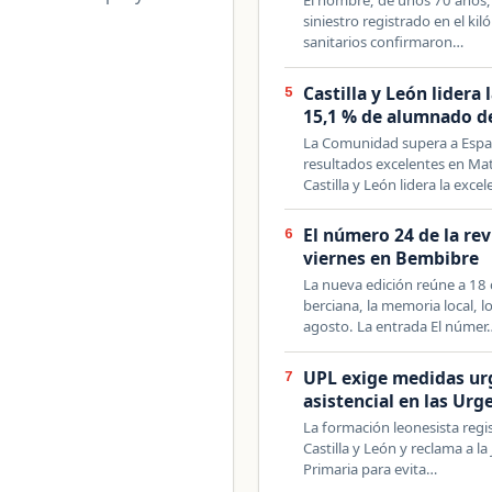
siniestro registrado en el kil
sanitarios confirmaron…
Castilla y León lidera
5
15,1 % de alumnado d
La Comunidad supera a Españ
resultados excelentes en Mat
Castilla y León lidera la exce
El número 24 de la rev
6
viernes en Bembibre
La nueva edición reúne a 18 
berciana, la memoria local, lo
agosto. La entrada El númer
UPL exige medidas urg
7
asistencial en las Ur
La formación leonesista regis
Castilla y León y reclama a l
Primaria para evita…