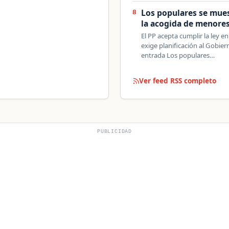
Los populares se mues
8
la acogida de menor
El PP acepta cumplir la ley 
exige planificación al Gobie
entrada Los populares…
Ver feed RSS completo
PUBLICIDAD