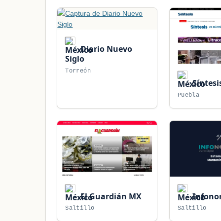
Diario Nuevo
Siglo
Torreón
Síntesi
Puebla
El Guardián MX
Infono
Saltillo
Saltillo