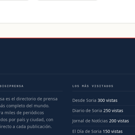
DIGIPRENSA
LOS MÁS VISITADOS
sa es el directorio de prensa
Desde Soria
300 vistas
más completo del mundo.
Diario de Soria
250 vistas
a miles de periódicos
dos por país y ciudad, con
Jornal de Notícias
200 vistas
irecto a cada publicación.
El Día de Soria
150 vistas