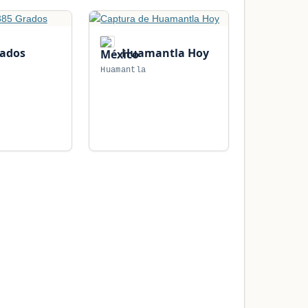
rados
Huamantla Hoy
Huamantla