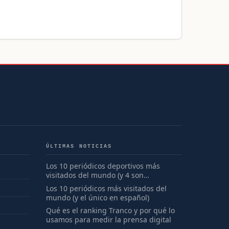
ÚLTIMAS NOTICIAS
Los 10 periódicos deportivos más
visitados del mundo (y 4 son
españoles)
Los 10 periódicos más visitados del
mundo (y el único en español)
Qué es el ranking Tranco y por qué lo
usamos para medir la prensa digital