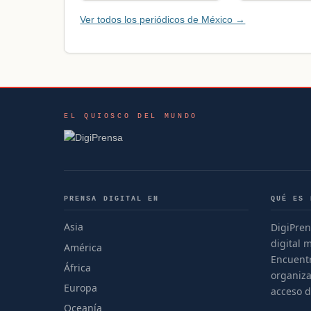
Ver todos los periódicos de México →
EL QUIOSCO DEL MUNDO
PRENSA DIGITAL EN
QUÉ ES 
Asia
DigiPren
digital 
América
Encuentr
África
organiza
Europa
acceso d
Oceanía