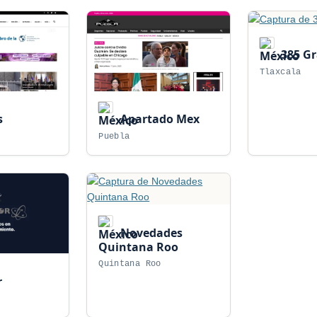
385 G
Tlaxcala
s
Apartado Mex
Puebla
Novedades
Quintana Roo
Quintana Roo
r